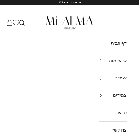
ילוג לתוכן
תכשיטי כסף 925
הקודם
הבא
↵
↵
↵
↵
Mi-Alma-il
תפריט
חיפוש
עגלת קנ
דף הבית
שרשראות
עגילים
צמידים
טבעות
צרו קשר