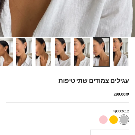
עגילים צמודים שתי טיפות
מחיר מבצע
299.00₪
צבע:
כסף
כסף
זהב
רוז גולד
הקטנת הכמות
הגדלת הכמות