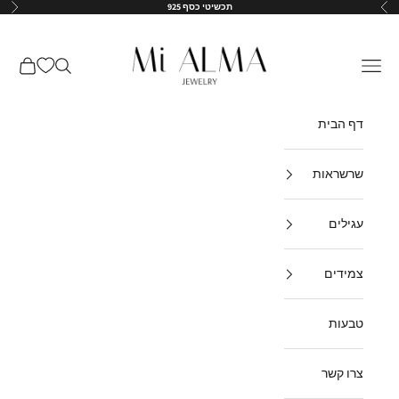
ילוג לתוכן
תכשיטי כסף 925
הקודם
הבא
↵
↵
↵
↵
Mi-Alma-il
תפריט
חיפוש
עגלת קנ
דף הבית
שרשראות
עגילים
צמידים
טבעות
צרו קשר