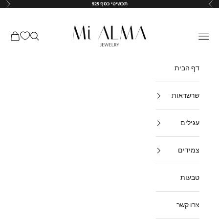
ילוג לתוכן
תכשיטי כסף 925
הקודם
הבא
↵
↵
↵
↵
Mi-Alma-il
תפריט
חיפוש
עגלת קנ
דף הבית
שרשראות
עגילים
צמידים
טבעות
צרו קשר