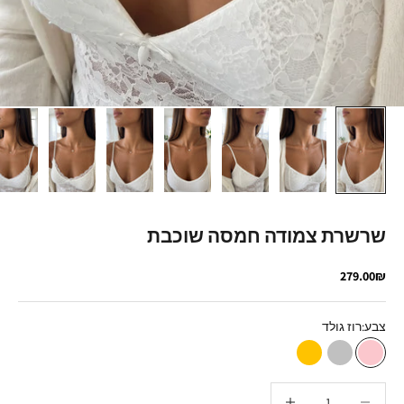
שרשרת צמודה חמסה שוכבת
מחיר מבצע
279.00₪
צבע:
רוז גולד
רוז גולד
כסף
זהב
הקטנת הכמות
הגדלת הכמות