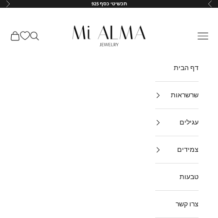
ילוג לתוכן
תכשיטי כסף 925
הקודם
הבא
↵
↵
↵
↵
Mi-Alma-il
תפריט
חיפוש
עגלת קנ
דף הבית
שרשראות
עגילים
צמידים
טבעות
צרו קשר