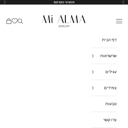
ילוג לתוכן
תכשיטי כסף 925
הקודם
הבא
↵
↵
↵
↵
Mi-Alma-il
תפריט
חיפוש
עגלת קנ
דף הבית
שרשראות
עגילים
צמידים
טבעות
צרו קשר