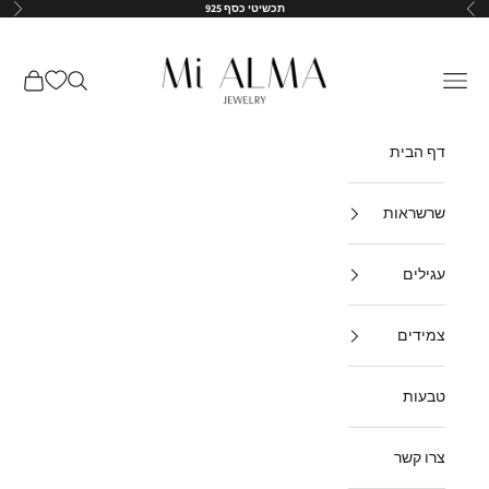
ילוג לתוכן
תכשיטי כסף 925
הקודם
הבא
↵
↵
↵
↵
Mi-Alma-il
תפריט
חיפוש
עגלת קנ
דף הבית
שרשראות
עגילים
צמידים
טבעות
צרו קשר