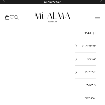
ילוג לתוכן
תכשיטי כסף 925
הקודם
הבא
↵
↵
↵
↵
Mi-Alma-il
תפריט
חיפוש
עגלת קנ
דף הבית
שרשראות
עגילים
צמידים
טבעות
צרו קשר