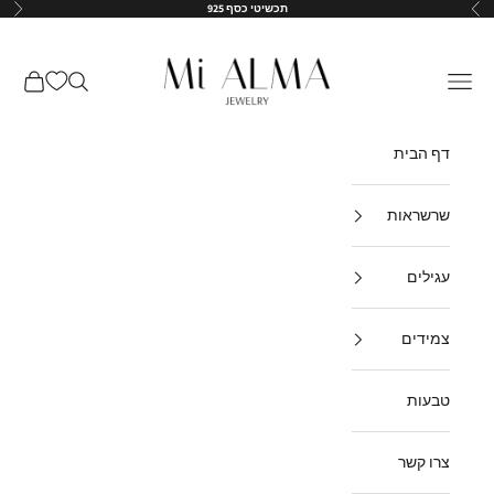
ילוג לתוכן
תכשיטי כסף 925
הקודם
הבא
↵
↵
↵
↵
Mi-Alma-il
תפריט
חיפוש
עגלת קנ
דף הבית
שרשראות
עגילים
צמידים
טבעות
צרו קשר