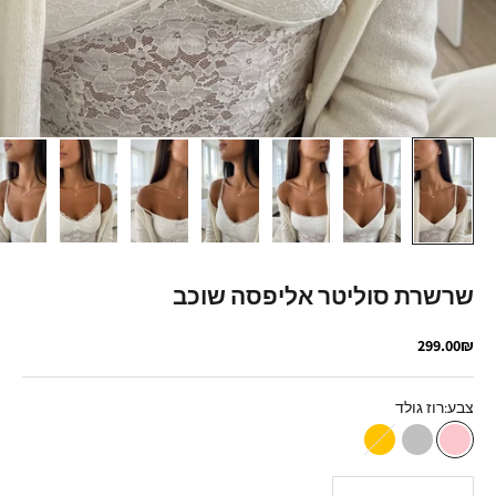
שרשרת סוליטר אליפסה שוכב
מחיר מבצע
299.00₪
צבע:
רוז גולד
רוז גולד
כסף
זהב
הקטנת הכמות
הגדלת הכמות