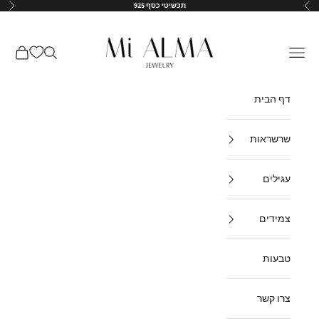
ילוג לתוכן
תכשיטי כסף 925
הקודם
הבא
↵
↵
↵
↵
Mi-Alma-il
תפריט
חיפוש
עגלת קנ
דף הבית
שרשראות
עגילים
צמידים
טבעות
צרו קשר