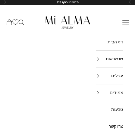
ילוג לתוכן
תכשיטי כסף 925
הקודם
הבא
↵
↵
↵
↵
Mi-Alma-il
תפריט
חיפוש
עגלת קנ
דף הבית
שרשראות
עגילים
צמידים
טבעות
צרו קשר