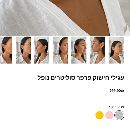
עגילי חישוק פרפר סוליטרים נופל
מחיר מבצע
299.00₪
צבע:
כסף
כסף
רוז גולד
זהב
הקטנת הכמות
הגדלת הכמות