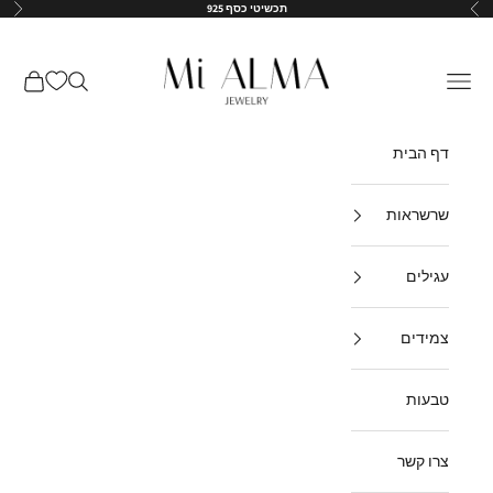
ילוג לתוכן
תכשיטי כסף 925
הקודם
הבא
↵
↵
↵
↵
Mi-Alma-il
תפריט
חיפוש
עגלת קנ
דף הבית
שרשראות
עגילים
צמידים
טבעות
צרו קשר