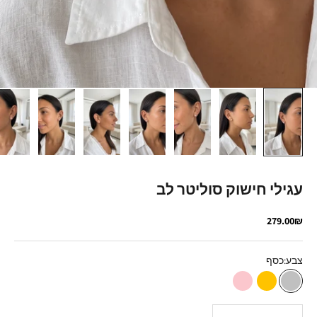
עגילי חישוק סוליטר לב
מחיר מבצע
279.00₪
צבע:
כסף
כסף
זהב
רוז גולד
הקטנת הכמות
הגדלת הכמות