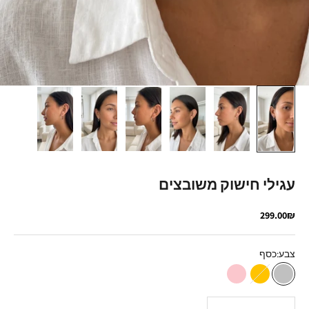
עגילי חישוק משובצים
מחיר מבצע
299.00₪
צבע:
כסף
כסף
זהב
רוז גולד
הקטנת הכמות
הגדלת הכמות