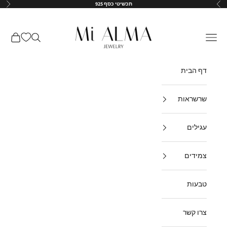
ילוג לתוכן
תכשיטי כסף 925
הקודם
הבא
↵
↵
↵
↵
Mi-Alma-il
תפריט
חיפוש
עגלת קנ
דף הבית
שרשראות
עגילים
צמידים
טבעות
צרו קשר