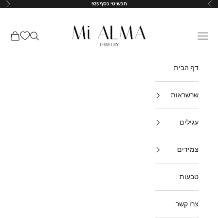
ילוג לתוכן
תכשיטי כסף 925
הקודם
הבא
↵
↵
↵
↵
Mi-Alma-il
תפריט
חיפוש
עגלת קנ
דף הבית
שרשראות
עגילים
צמידים
טבעות
צרו קשר