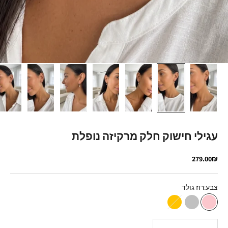
עגילי חישוק חלק מרקיזה נופלת
מחיר מבצע
279.00₪
צבע:
רוז גולד
רוז גולד
כסף
זהב
הקטנת הכמות
הגדלת הכמות