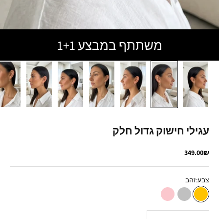
משתתף במבצע 1+1
עגילי חישוק גדול חלק
מחיר מבצע
349.00₪
צבע:
זהב
זהב
כסף
רוז גולד
הקטנת הכמות
הגדלת הכמות