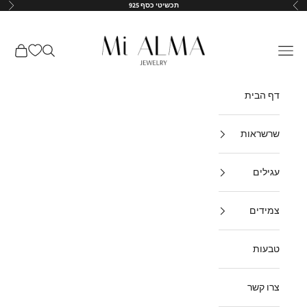
ילוג לתוכן
תכשיטי כסף 925
הקודם
הבא
↵
↵
↵
↵
Mi-Alma-il
תפריט
חיפוש
עגלת קנ
דף הבית
שרשראות
עגילים
צמידים
טבעות
צרו קשר