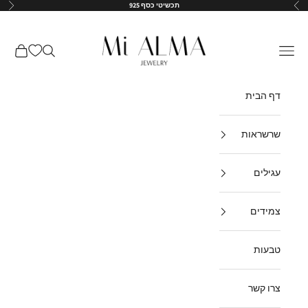
ילוג לתוכן
תכשיטי כסף 925
הקודם
הבא
↵
↵
↵
↵
Mi-Alma-il
תפריט
חיפוש
עגלת קנ
דף הבית
שרשראות
עגילים
צמידים
טבעות
צרו קשר