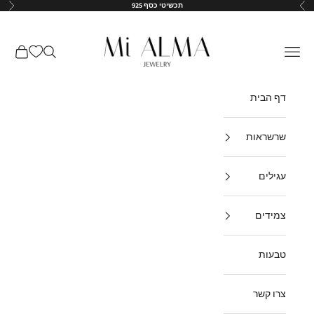
ילוג לתוכן
תכשיטי כסף 925
הקודם
הבא
↵
↵
↵
↵
Mi-Alma-il
תפריט
חיפוש
עגלת קנ
דף הבית
שרשראות
עגילים
צמידים
טבעות
צרו קשר