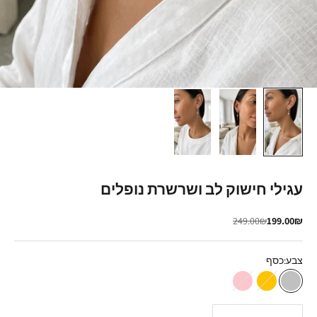
עגילי חישוק לב ושרשרת נופלים
מחיר מבצע
מחיר רגיל
249.00₪
199.00₪
צבע:
כסף
כסף
זהב
רוז גולד
הקטנת הכמות
הגדלת הכמות