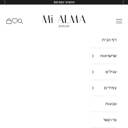
ילוג לתוכן
תכשיטי כסף 925
הקודם
הבא
↵
↵
↵
↵
Mi-Alma-il
תפריט
חיפוש
עגלת קנ
דף הבית
שרשראות
עגילים
צמידים
טבעות
צרו קשר