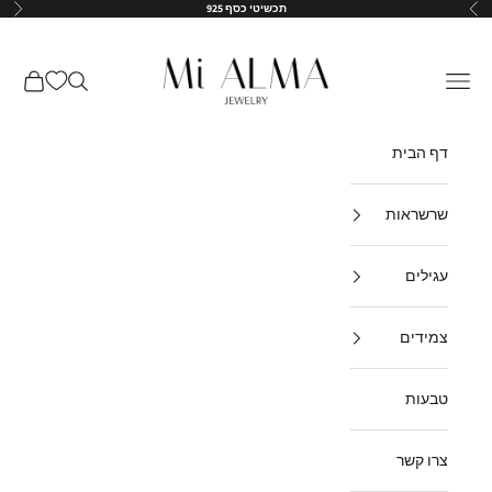
ילוג לתוכן
תכשיטי כסף 925
הקודם
הבא
↵
↵
↵
↵
Mi-Alma-il
תפריט
חיפוש
עגלת קנ
דף הבית
שרשראות
עגילים
צמידים
טבעות
צרו קשר