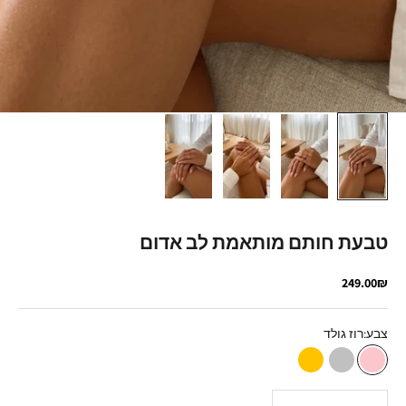
טבעת חותם מותאמת לב אדום
מחיר מבצע
249.00₪
צבע:
רוז גולד
רוז גולד
כסף
זהב
הקטנת הכמות
הגדלת הכמות