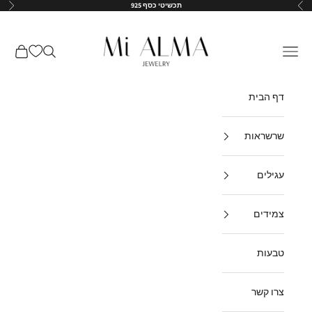
ילוג לתוכן
תכשיטי כסף 925
הקודם
הבא
↵
↵
↵
↵
Mi-Alma-il
תפריט
חיפוש
עגלת קנ
דף הבית
שרשראות
עגילים
צמידים
טבעות
צרו קשר