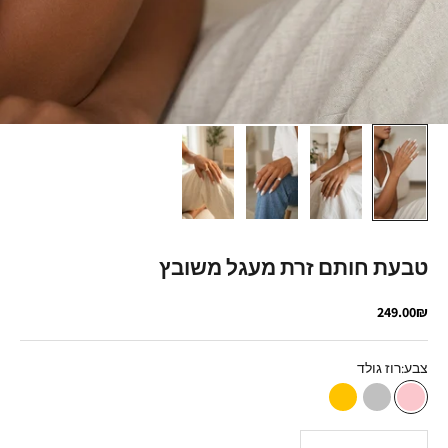
טבעת חותם זרת מעגל משובץ
מחיר מבצע
249.00₪
צבע:
רוז גולד
רוז גולד
כסף
זהב
הקטנת הכמות
הגדלת הכמות