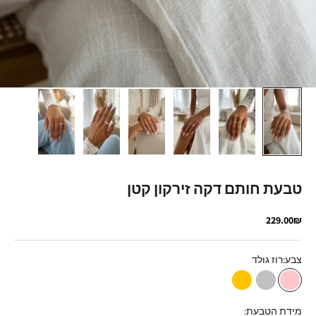
טבעת חותם דקה זירקון קטן
מחיר מבצע
229.00₪
צבע:
רוז גולד
רוז גולד
כסף
זהב
מידת הטבעת: