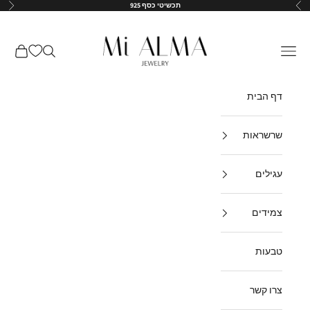
ילוג לתוכן
תכשיטי כסף 925
הקודם
הבא
↵
↵
↵
↵
Mi-Alma-il
תפריט
חיפוש
עגלת קנ
דף הבית
שרשראות
עגילים
צמידים
טבעות
צרו קשר